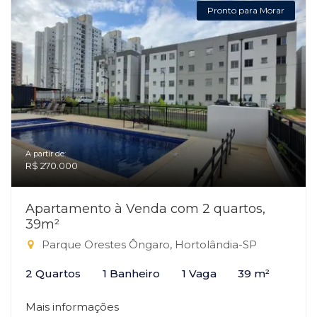
Pronto para Morar
A partir de:
R$ 270.000
Apartamento à Venda com 2 quartos,
39m²
Parque Orestes Ôngaro, Hortolândia-SP
2 Quartos
1 Banheiro
1 Vaga
39 m²
Mais informações