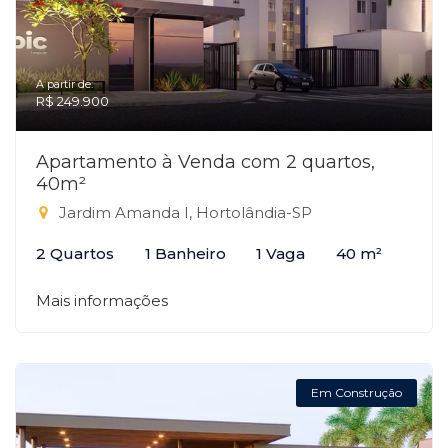
A partir de:
R$ 249.900
Apartamento à Venda com 2 quartos,
40m²
Jardim Amanda I, Hortolândia-SP
2 Quartos
1 Banheiro
1 Vaga
40 m²
Mais informações
Em Construção