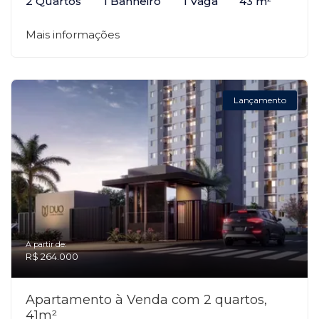
2 Quartos
1 Banheiro
1 Vaga
43 m²
Mais informações
Lançamento
A partir de:
R$ 264.000
Apartamento à Venda com 2 quartos,
41m²