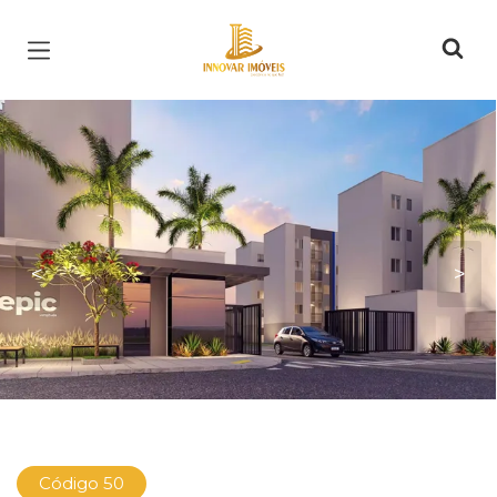
Página inicial
<
>
Código 50