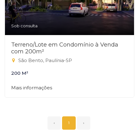
Sob consulta
Terreno/Lote em Condomínio à Venda
com 200m²
São Bento, Paulínia-SP
200 M²
Mais informações
‹
1
›