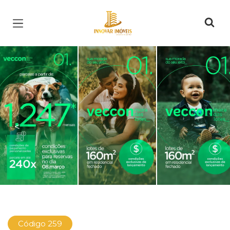
Página inicial
<
>
Código 259