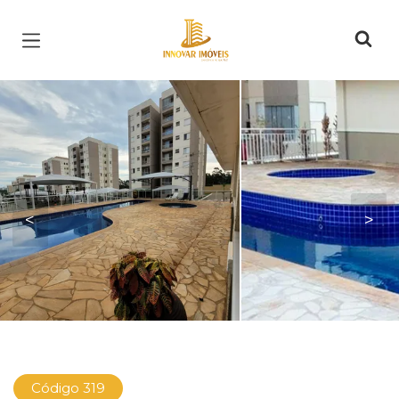
Página inicial
<
>
Código 319