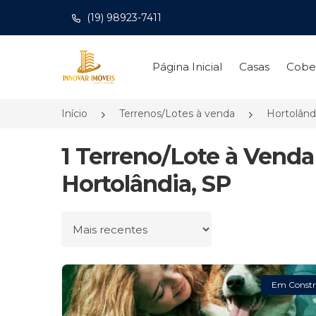
(19) 98923-7411
Página inicial
Página Inicial
Casas
Cobe
Início
Terrenos/Lotes à venda
Hortolând
1 Terreno/Lote à Vend
Hortolândia, SP
Ordenar por
Em Constr