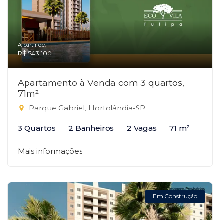
A partir de:
R$ 543.100
Apartamento à Venda com 3 quartos,
71m²
Parque Gabriel, Hortolândia-SP
3 Quartos
2 Banheiros
2 Vagas
71 m²
Mais informações
Em Construção