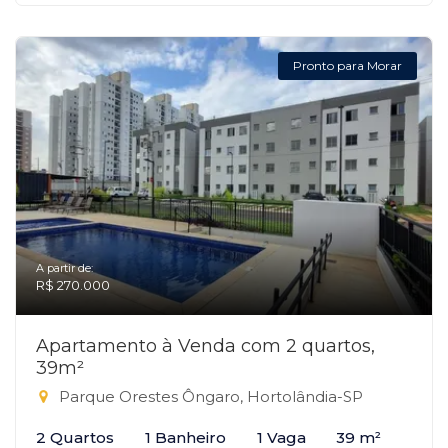
Pronto para Morar
A partir de:
R$ 270.000
Apartamento à Venda com 2 quartos,
39m²
Parque Orestes Ôngaro, Hortolândia-SP
2 Quartos
1 Banheiro
1 Vaga
39 m²