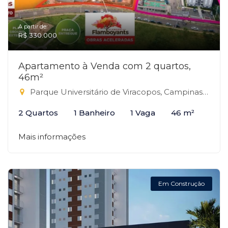
A partir de:
R$ 330.000
Apartamento à Venda com 2 quartos,
46m²
Parque Universitário de Viracopos, Campinas-SP
2 Quartos
1 Banheiro
1 Vaga
46 m²
Mais informações
Em Construção