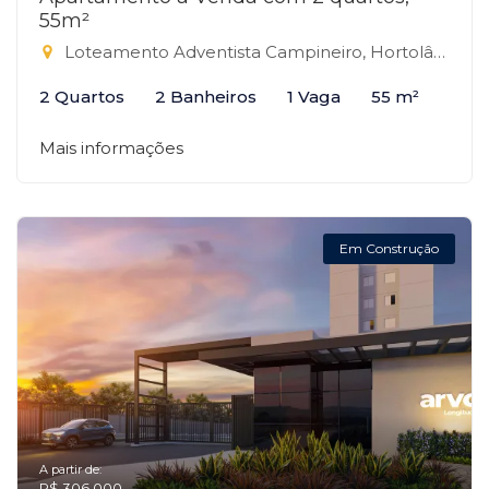
55m²
Loteamento Adventista Campineiro, Hortolândia-SP
2 Quartos
2 Banheiros
1 Vaga
55 m²
Mais informações
Em Construção
A partir de:
R$ 306.000