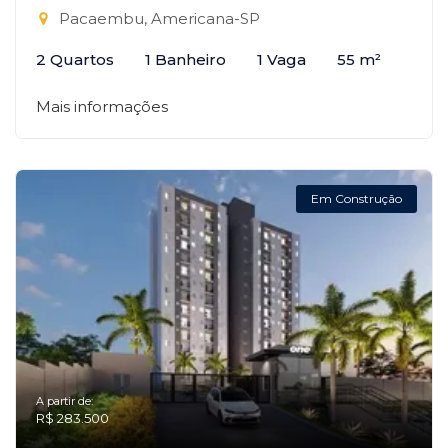
Pacaembu, Americana-SP
2 Quartos
1 Banheiro
1 Vaga
55 m²
Mais informações
Em Construção
A partir de:
R$ 283.500