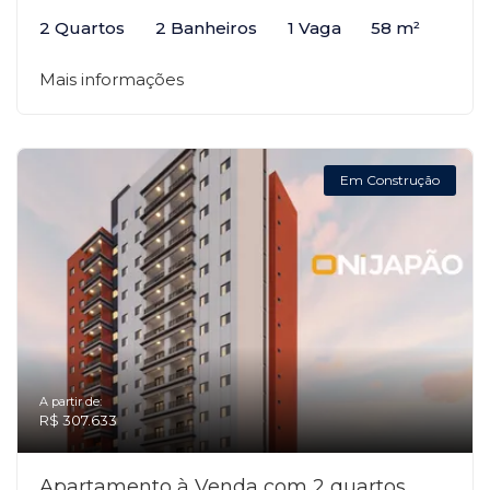
2 Quartos
2 Banheiros
1 Vaga
58 m²
Mais informações
Em Construção
A partir de:
R$ 307.633
Apartamento à Venda com 2 quartos,