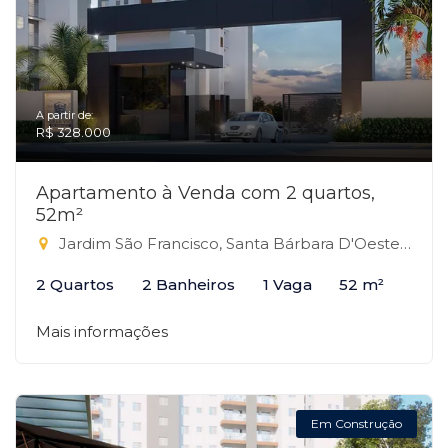
A partir de:
R$ 328.000
Apartamento à Venda com 2 quartos,
52m²
Jardim São Francisco, Santa Bárbara D'Oeste-SP
2 Quartos
2 Banheiros
1 Vaga
52 m²
Mais informações
Em Construção