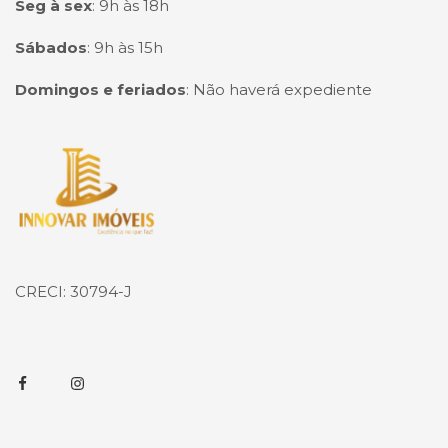
Seg à sex
:
9h às 18h
Sábados
:
9h às 15h
Domingos e feriados
:
Não haverá expediente
Página inicial
CRECI: 30794-J
Facebook
Instagram