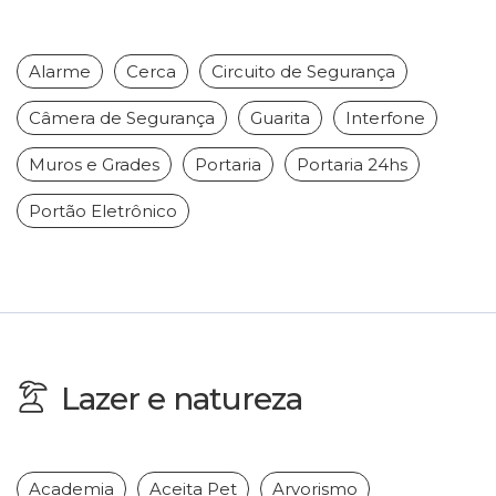
Alarme
Cerca
Circuito de Segurança
Câmera de Segurança
Guarita
Interfone
Muros e Grades
Portaria
Portaria 24hs
Portão Eletrônico
Lazer e natureza
Academia
Aceita Pet
Arvorismo