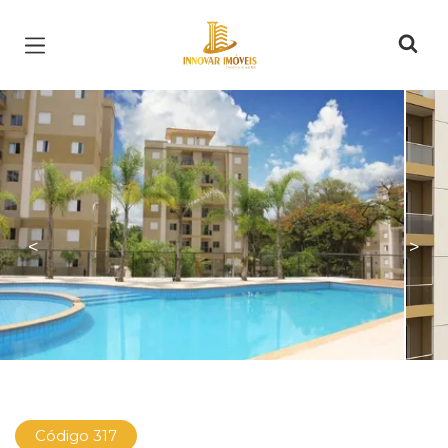
Página inicial
<
>
Código 317