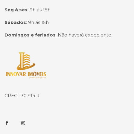
Seg à sex
:
9h às 18h
Sábados
:
9h às 15h
Domingos e feriados
:
Não haverá expediente
Página inicial
CRECI: 30794-J
Facebook
Instagram