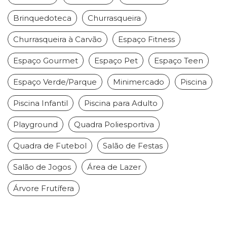
Brinquedoteca
Churrasqueira
Churrasqueira à Carvão
Espaço Fitness
Espaço Gourmet
Espaço Pet
Espaço Teen
Espaço Verde/Parque
Minimercado
Piscina
Piscina Infantil
Piscina para Adulto
Playground
Quadra Poliesportiva
Quadra de Futebol
Salão de Festas
Salão de Jogos
Área de Lazer
Árvore Frutífera