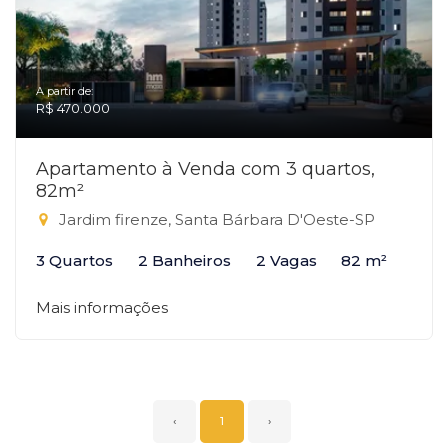
A partir de:
R$ 470.000
Apartamento à Venda com 3 quartos,
82m²
Jardim firenze, Santa Bárbara D'Oeste-SP
3 Quartos
2 Banheiros
2 Vagas
82 m²
Mais informações
‹
1
›