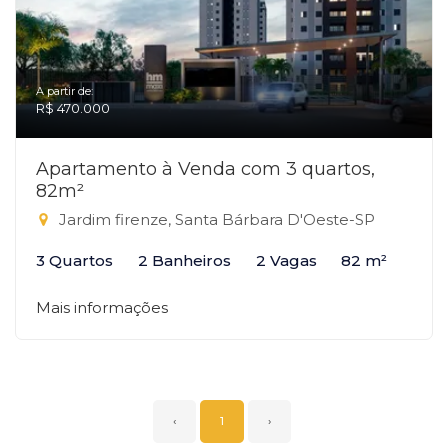
A partir de:
R$ 470.000
Apartamento à Venda com 3 quartos,
82m²
Jardim firenze, Santa Bárbara D'Oeste-SP
3 Quartos
2 Banheiros
2 Vagas
82 m²
Mais informações
‹
1
›