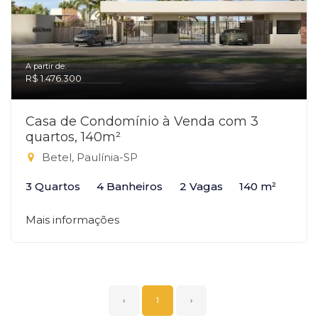
A partir de:
R$ 1.476.300
Casa de Condomínio à Venda com 3
quartos, 140m²
Betel, Paulínia-SP
3 Quartos
4 Banheiros
2 Vagas
140 m²
Mais informações
‹
1
›