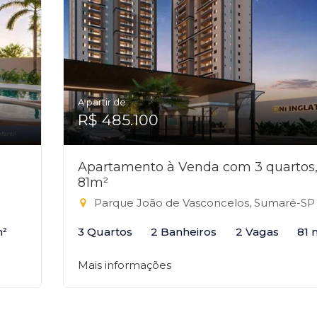
A partir de:
R$ 485.100
Apartamento à Venda com 3 quartos
81m²
Parque João de Vasconcelos, Sumaré-SP
m²
3 Quartos
2 Banheiros
2 Vagas
81 
Mais informações