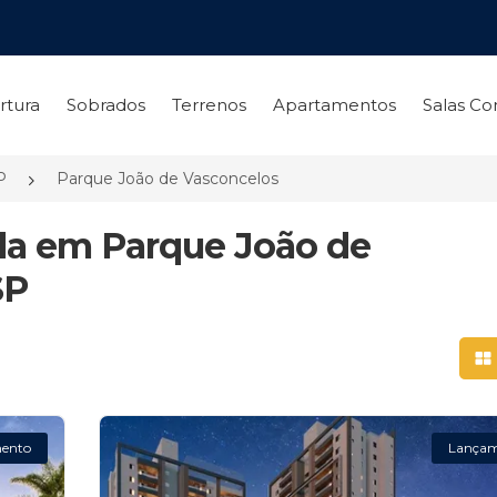
rtura
Sobrados
Terrenos
Apartamentos
Salas Co
P
Parque João de Vasconcelos
da em Parque João de
SP
Mo
ento
Lança