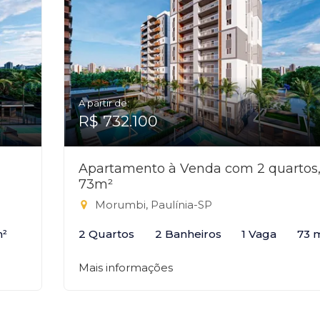
A partir de:
R$ 732.100
Apartamento à Venda com 2 quartos
73m²
Morumbi, Paulínia-SP
m²
2 Quartos
2 Banheiros
1 Vaga
73 
Mais informações