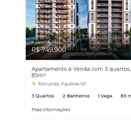
A partir de:
R$ 749.900
Apartamento à Venda com 3 quartos,
83m²
Morumbi, Paulínia-SP
3 Quartos
2 Banheiros
1 Vaga
83 
Mais informações