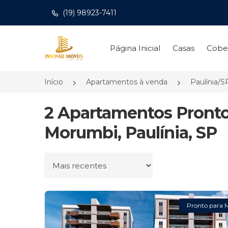
(19) 98923-7411
Página inicial
Página Inicial
Casas
Cobe
Início
Apartamentos à venda
Paulínia/S
2 Apartamentos Pronto
Morumbi, Paulínia, SP
Ordenar por
Pronto para 