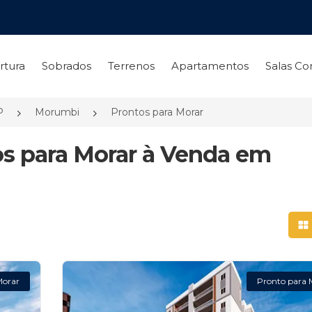
rtura
Sobrados
Terrenos
Apartamentos
Salas Co
P
Morumbi
Prontos para Morar
s para Morar à Venda em
Mo
Morar
Pronto para 