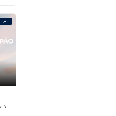
rução
,
a-SP