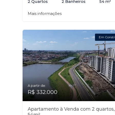
2 Quartos
2 Banheiros
54 m²
Mais informações
Em Constr
A partir de:
R$ 332.000
Apartamento à Venda com 2 quartos,
54m²