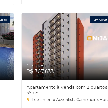
ução
Em Const
A partir de:
R$ 307.633
Apartamento à Venda com 2 quartos
55m²
Loteamento Adventista Campineiro, Hortolândi