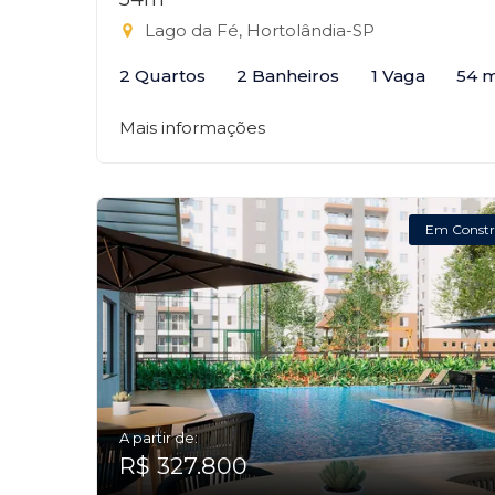
Lago da Fé, Hortolândia-SP
2 Quartos
2 Banheiros
1 Vaga
54 
Mais informações
Em Constr
A partir de:
R$ 327.800