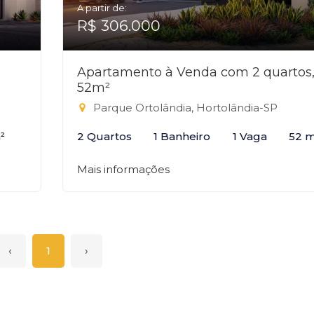
A partir de:
R$ 306.000
Apartamento à Venda com 2 quartos
52m²
Parque Ortolândia, Hortolândia-SP
²
2 Quartos
1 Banheiro
1 Vaga
52 m
Mais informações
‹
1
›