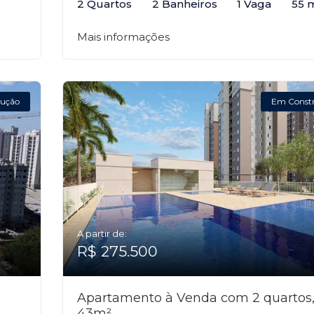
2 Quartos
2 Banheiros
1 Vaga
55 
Mais informações
ução
Em Const
A partir de:
R$ 275.500
Apartamento à Venda com 2 quartos
43m²