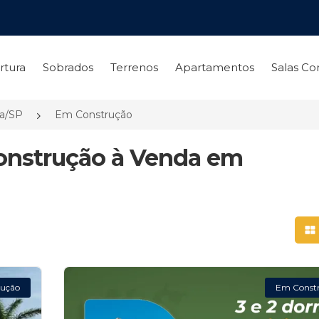
rtura
Sobrados
Terrenos
Apartamentos
Salas Co
ia/SP
Em Construção
onstrução à Venda em
Mo
ução
Em Const