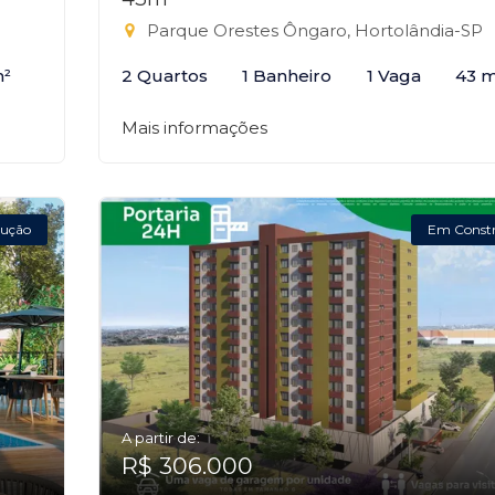
Parque Orestes Ôngaro, Hortolândia-SP
m²
2 Quartos
1 Banheiro
1 Vaga
43 m
Mais informações
ução
Em Const
A partir de:
R$ 306.000