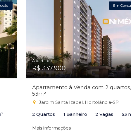
ução
Em Const
A partir de:
R$ 337.900
Apartamento à Venda com 2 quartos
53m²
Jardim Santa Izabel, Hortolândia-SP
m²
2 Quartos
1 Banheiro
2 Vagas
53 
Mais informações