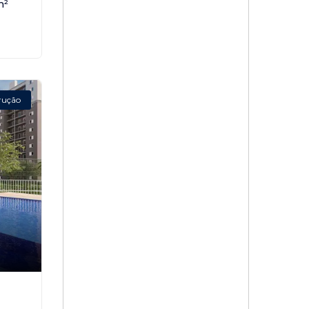
m²
rução
,