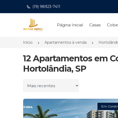
(19) 98923-7411
Página inicial
Página Inicial
Casas
Cobe
Início
Apartamentos à venda
Hortolând
12 Apartamentos em C
Hortolândia, SP
Ordenar por
Em Constr