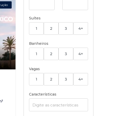
rução
Suítes
1
2
3
4+
Banheiros
1
2
3
4+
Vagas
,
1
2
3
4+
Características
m²