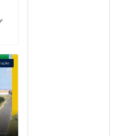
²
rução