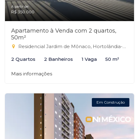
A partir de:
R$ 350.000
Apartamento à Venda com 2 quartos,
50m²
Residencial Jardim de Mônaco, Hortolândia-SP
2 Quartos
2 Banheiros
1 Vaga
50 m²
Mais informações
Em Construção