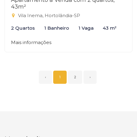
Apartamento à Venda com 2 quartos,
43m²
Vila Inema, Hortolândia-SP
2 Quartos
1 Banheiro
1 Vaga
43 m²
Mais informações
‹
1
2
›