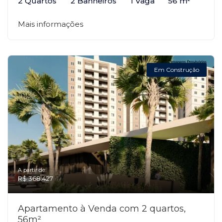
2 Quartos
2 Banheiros
1 Vaga
56 m²
Mais informações
Em Construção
A partir de:
R$ 368.427
Apartamento à Venda com 2 quartos,
56m²