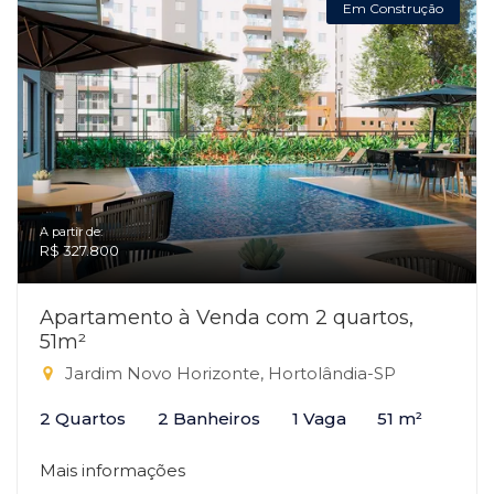
Em Construção
A partir de:
R$ 327.800
Apartamento à Venda com 2 quartos,
51m²
Jardim Novo Horizonte, Hortolândia-SP
2 Quartos
2 Banheiros
1 Vaga
51 m²
Mais informações