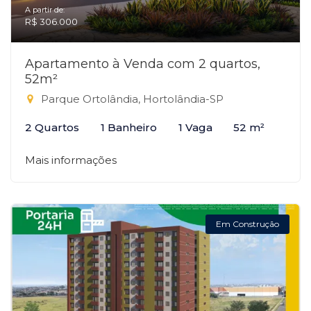
A partir de:
R$ 306.000
Apartamento à Venda com 2 quartos,
52m²
Parque Ortolândia, Hortolândia-SP
2 Quartos
1 Banheiro
1 Vaga
52 m²
Mais informações
Em Construção