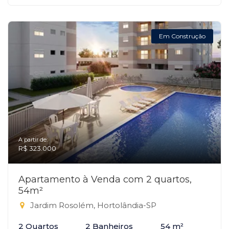
Em Construção
A partir de:
R$ 323.000
Apartamento à Venda com 2 quartos,
54m²
Jardim Rosolém, Hortolândia-SP
2 Quartos
2 Banheiros
54 m²