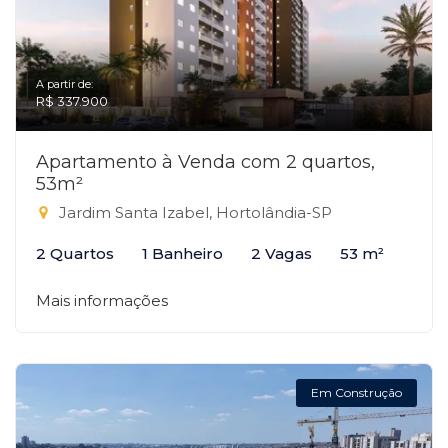
A partir de:
R$ 337.900
Apartamento à Venda com 2 quartos,
53m²
Jardim Santa Izabel, Hortolândia-SP
2 Quartos
1 Banheiro
2 Vagas
53 m²
Mais informações
Em Construção