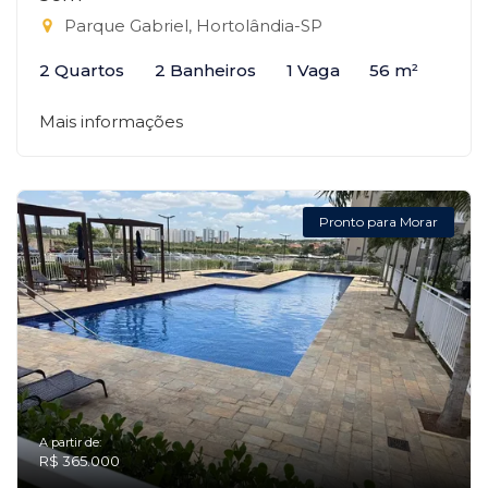
Parque Gabriel, Hortolândia-SP
2 Quartos
2 Banheiros
1 Vaga
56 m²
Mais informações
Pronto para Morar
A partir de:
R$ 365.000