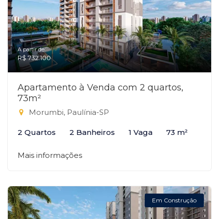
A partir de:
R$ 732.100
Apartamento à Venda com 2 quartos,
73m²
Morumbi, Paulínia-SP
2 Quartos
2 Banheiros
1 Vaga
73 m²
Mais informações
Em Construção