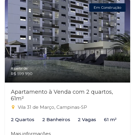
Em Construção
A partir de:
R$ 599.990
Apartamento à Venda com 2 quartos,
61m²
Vila 31 de Março, Campinas-SP
2 Quartos
2 Banheiros
2 Vagas
61 m²
Mais informações