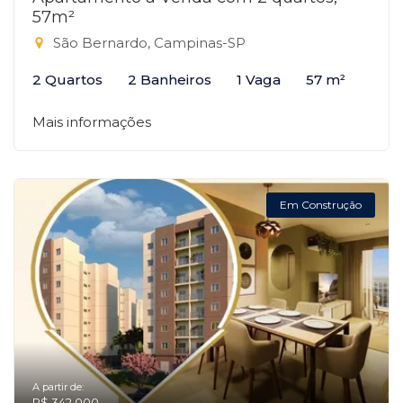
57m²
São Bernardo, Campinas-SP
2 Quartos
2 Banheiros
1 Vaga
57 m²
Mais informações
Em Construção
A partir de:
R$ 342.000