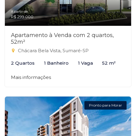
A partir de:
R$ 299.000
Apartamento à Venda com 2 quartos,
52m²
Chácara Bela Vista, Sumaré-SP
2 Quartos
1 Banheiro
1 Vaga
52 m²
Mais informações
Pronto para Morar