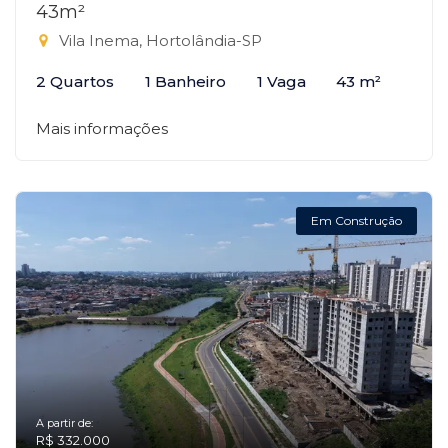
43m²
Vila Inema, Hortolândia-SP
2 Quartos
1 Banheiro
1 Vaga
43 m²
Mais informações
Em Construção
A partir de:
R$ 332.000