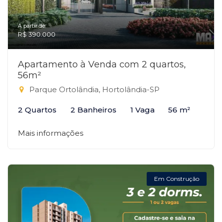
A partir de:
R$ 390.000
Apartamento à Venda com 2 quartos,
56m²
Parque Ortolândia, Hortolândia-SP
2 Quartos
2 Banheiros
1 Vaga
56 m²
Mais informações
Em Construção