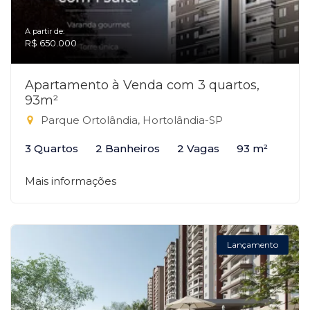
A partir de:
R$ 650.000
Apartamento à Venda com 3 quartos,
93m²
Parque Ortolândia, Hortolândia-SP
3 Quartos
2 Banheiros
2 Vagas
93 m²
Mais informações
Lançamento