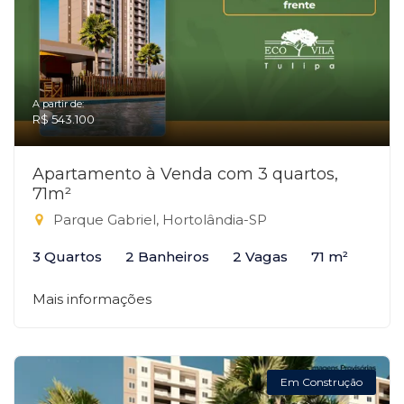
A partir de:
R$ 543.100
Apartamento à Venda com 3 quartos,
71m²
Parque Gabriel, Hortolândia-SP
3 Quartos
2 Banheiros
2 Vagas
71 m²
Mais informações
Em Construção