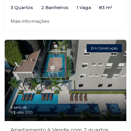
3 Quartos
2 Banheiros
1 Vaga
83 m²
Mais informações
Em Construção
A partir de:
R$ 484.000
Apartamento à Venda com 2 quartos,