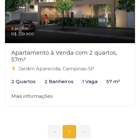
A partir de:
R$ 359.900
Apartamento à Venda com 2 quartos,
57m²
Jardim Aparecida, Campinas-SP
2 Quartos
2 Banheiros
1 Vaga
57 m²
Mais informações
‹
1
›