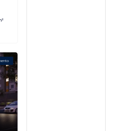
m²
mento