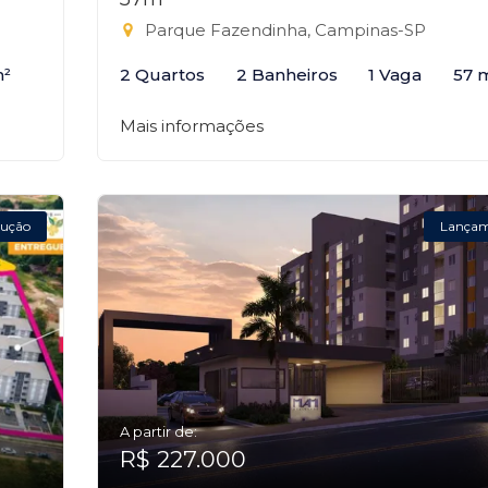
Parque Fazendinha, Campinas-SP
m²
2 Quartos
2 Banheiros
1 Vaga
57 
Mais informações
ução
Lança
A partir de:
R$ 227.000