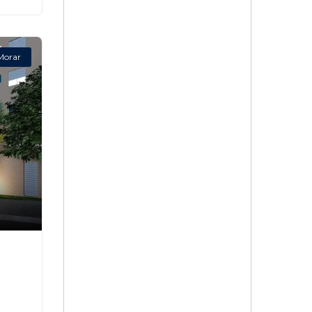
Morar
,