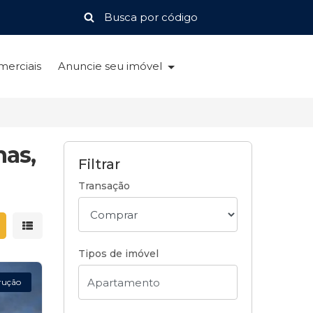
merciais
Anuncie seu imóvel
nas,
Filtrar
Transação
strar resultados em grade
Mostrar resultados em lista
Tipos de imóvel
rução