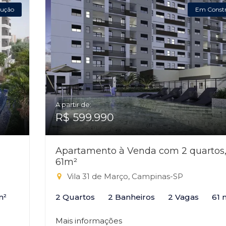
ução
Em Const
A partir de:
R$ 599.990
Apartamento à Venda com 2 quartos
61m²
Vila 31 de Março, Campinas-SP
m²
2 Quartos
2 Banheiros
2 Vagas
61 
Mais informações