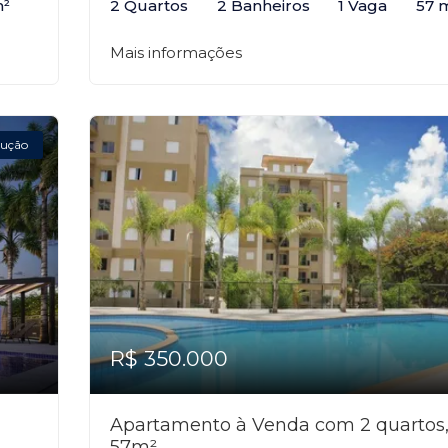
m²
2 Quartos
2 Banheiros
1 Vaga
57 
Mais informações
ução
R$ 350.000
Apartamento à Venda com 2 quartos
57m²