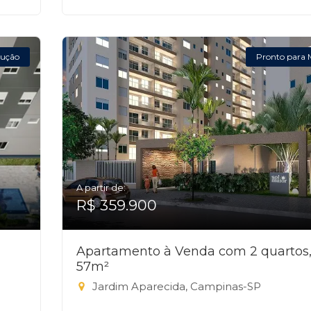
ução
Pronto para 
A partir de:
R$ 359.900
Apartamento à Venda com 2 quartos
57m²
Jardim Aparecida, Campinas-SP