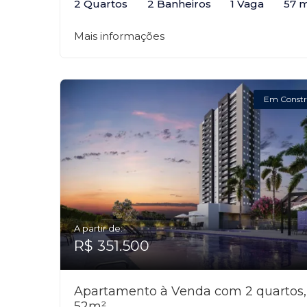
2 Quartos
2 Banheiros
1 Vaga
57 
Mais informações
Em Constr
A partir de:
R$ 351.500
Apartamento à Venda com 2 quartos,
52m²