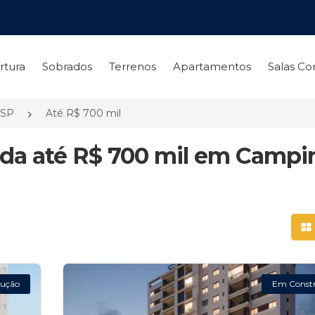
rtura
Sobrados
Terrenos
Apartamentos
Salas Co
/SP
Até R$ 700 mil
da até R$ 700 mil em Campi
Mo
ução
Em Const