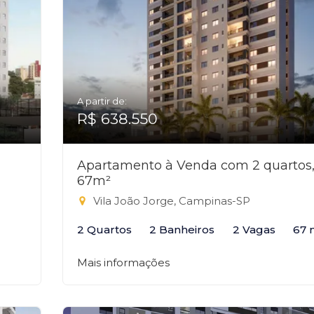
A partir de:
R$ 638.550
Apartamento à Venda com 2 quartos
67m²
Vila João Jorge, Campinas-SP
2 Quartos
2 Banheiros
2 Vagas
67 
Mais informações