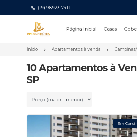
(19) 98923-7411
Página inicial
Página Inicial
Casas
Cobe
Início
Apartamentos à venda
Campinas
10 Apartamentos à Ven
SP
Ordenar por
Em Constr