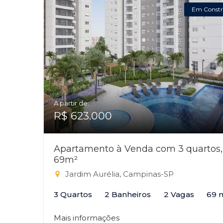
Em Constr
A partir de:
R$ 623.000
Apartamento à Venda com 3 quartos,
69m²
Jardim Aurélia, Campinas-SP
3 Quartos
2 Banheiros
2 Vagas
69 
Mais informações