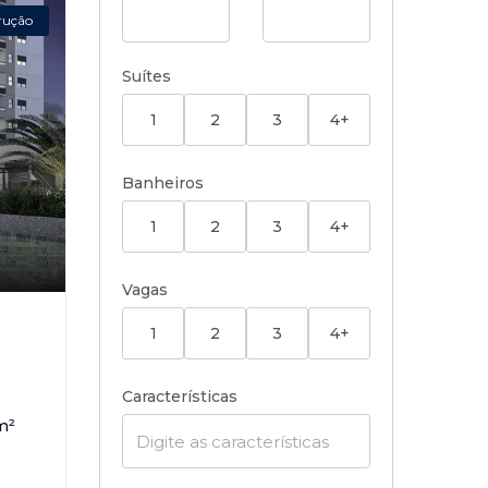
rução
Suítes
1
2
3
4+
Banheiros
1
2
3
4+
Vagas
,
1
2
3
4+
Características
m²