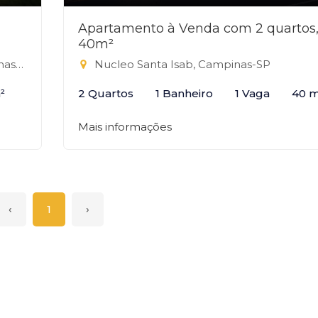
Apartamento à Venda com 2 quartos
40m²
-SP
Nucleo Santa Isab, Campinas-SP
²
2 Quartos
1 Banheiro
1 Vaga
40 m
Mais informações
‹
1
›