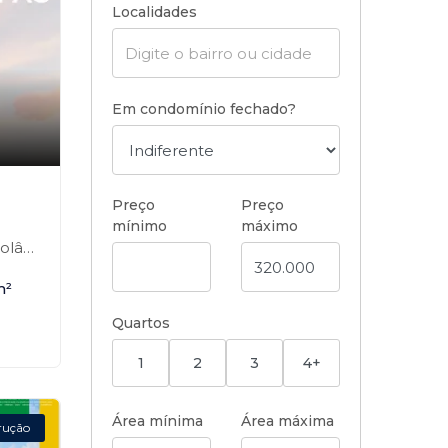
Localidades
Em condomínio fechado?
,
Preço
Preço
mínimo
máximo
a-SP
m²
Quartos
1
2
3
4+
Área mínima
Área máxima
rução