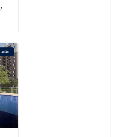
²
rução