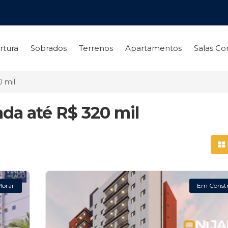
rtura
Sobrados
Terrenos
Apartamentos
Salas Co
0 mil
da até R$ 320 mil
Mo
Morar
Em Const