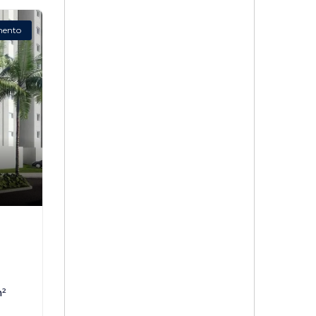
mento
,
²