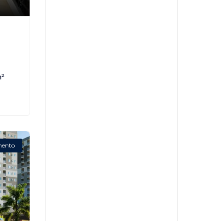
,
²
mento