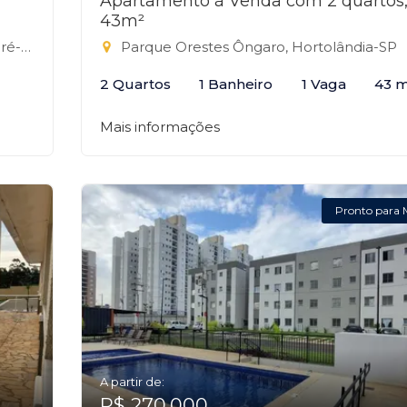
Apartamento à Venda com 2 quartos
43m²
-SP
Parque Orestes Ôngaro, Hortolândia-SP
2 Quartos
1 Banheiro
1 Vaga
43 m
Mais informações
Pronto para 
A partir de:
R$ 270.000