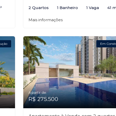
²
2 Quartos
1 Banheiro
1 Vaga
41 m
Mais informações
ução
Em Const
A partir de:
R$ 275.500