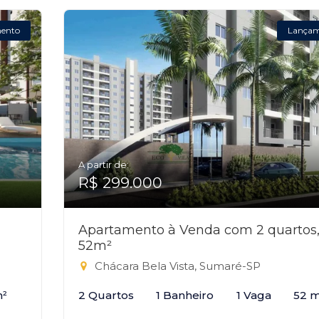
ento
Lança
A partir de:
R$ 299.000
Apartamento à Venda com 2 quartos
52m²
Chácara Bela Vista, Sumaré-SP
m²
2 Quartos
1 Banheiro
1 Vaga
52 m