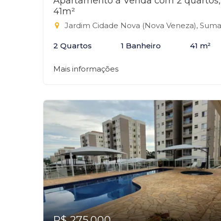
Apartamento à Venda com 2 quartos,
41m²
Jardim Cidade Nova (Nova Veneza), Sumaré
2 Quartos
1 Banheiro
41 m²
Mais informações
R$ 275.000