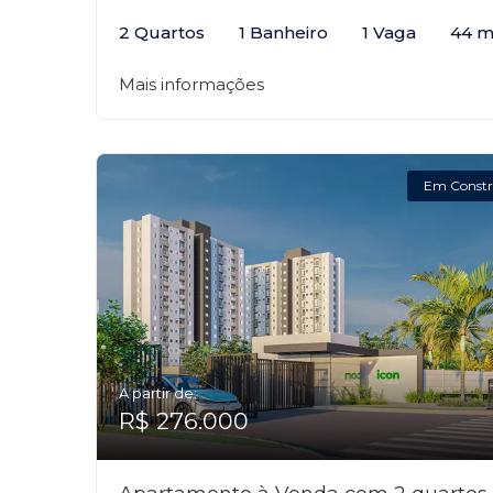
2 Quartos
1 Banheiro
1 Vaga
44 m
Mais informações
Em Constr
A partir de:
R$ 276.000