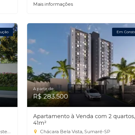
Mais informações
ução
Em Const
A partir de:
R$ 283.500
Apartamento à Venda com 2 quartos
41m²
e-SP
Chácara Bela Vista, Sumaré-SP