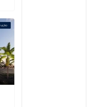
rução
,