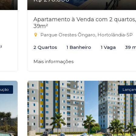
Apartamento à Venda com 2 quartos
39m²
Parque Orestes Ôngaro, Hortolândia-SP
²
2 Quartos
1 Banheiro
1 Vaga
39 m
Mais informações
ução
Lança