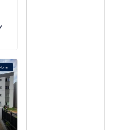
,
²
Morar