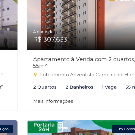
A partir de:
R$ 307.633
Apartamento à Venda com 2 quartos
55m²
SP
Loteamento Adventista Campineiro, Hortolândi
m²
2 Quartos
2 Banheiros
1 Vaga
55 
Mais informações
ução
Em Const