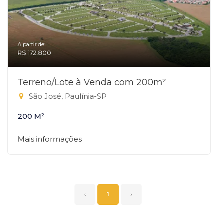
A partir de:
R$ 172.800
Terreno/Lote à Venda com 200m²
São José, Paulínia-SP
200 M²
Mais informações
‹
1
›