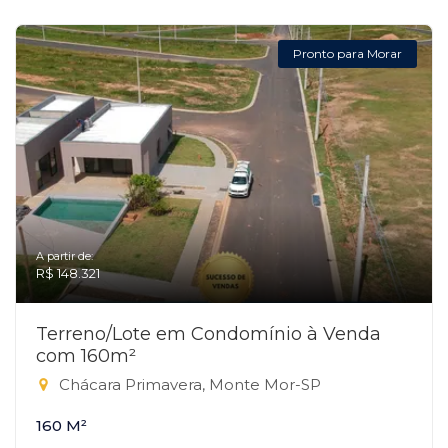
Pronto para Morar
A partir de:
R$ 148.321
Terreno/Lote em Condomínio à Venda
com 160m²
Chácara Primavera, Monte Mor-SP
160 M²