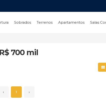
rtura
Sobrados
Terrenos
Apartamentos
Salas Co
R$ 700 mil
Mo
‹
1
›