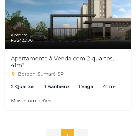
A partir de:
R$ 242.900
Apartamento à Venda com 2 quartos,
41m²
Bordon, Sumaré-SP
2 Quartos
1 Banheiro
1 Vaga
41 m²
Mais informações
‹
1
›