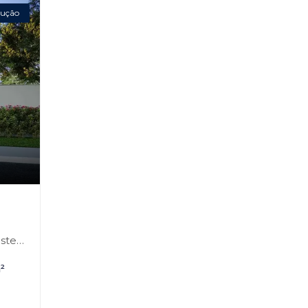
ução
e-SP
²