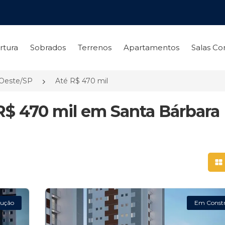
rtura
Sobrados
Terrenos
Apartamentos
Salas Co
'Oeste/SP
Até R$ 470 mil
R$ 470 mil em Santa Bárbara
Mo
ução
Em Const