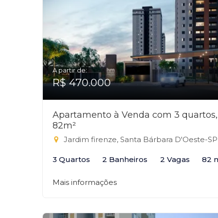
A partir de:
R$ 470.000
Apartamento à Venda com 3 quartos,
82m²
Jardim firenze, Santa Bárbara D'Oeste-SP
3 Quartos
2 Banheiros
2 Vagas
82 
Mais informações