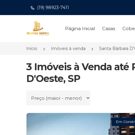
(19) 98923-7411
Página inicial
Página Inicial
Casas
Cobe
Início
Imóveis à venda
Santa Bárbara D
3 Imóveis à Venda até 
D'Oeste, SP
Ordenar por
Em Constr