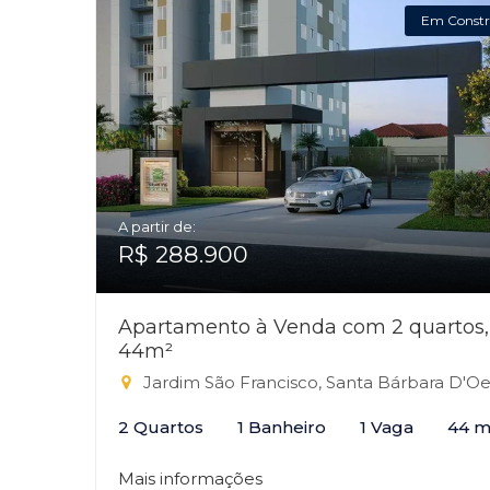
Em Constr
A partir de:
R$ 288.900
Apartamento à Venda com 2 quartos,
44m²
Jardim São Francisco, Santa Bárbara D'Oest
2 Quartos
1 Banheiro
1 Vaga
44 m
Mais informações