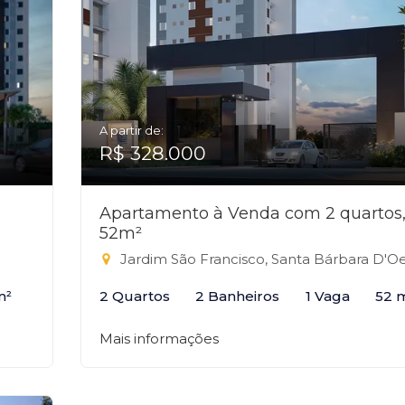
A partir de:
R$ 328.000
Apartamento à Venda com 2 quartos
52m²
Jardim São Francisco, Santa Bárbara D'Oest
m²
2 Quartos
2 Banheiros
1 Vaga
52 
Mais informações