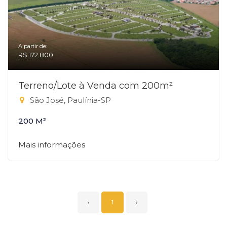
A partir de:
R$ 172.800
Terreno/Lote à Venda com 200m²
São José, Paulínia-SP
200 M²
Mais informações
‹
1
›