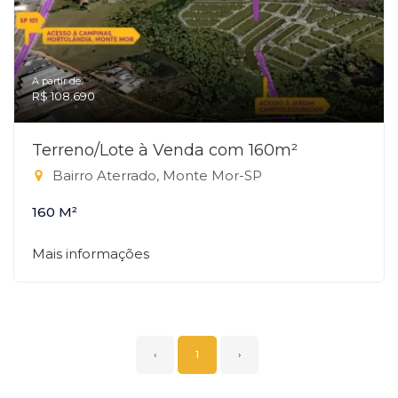
A partir de:
R$ 108.690
Terreno/Lote à Venda com 160m²
Bairro Aterrado, Monte Mor-SP
160 M²
Mais informações
‹
1
›