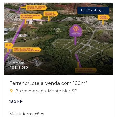
Em Construção
A partir de:
R$ 108.690
Terreno/Lote à Venda com 160m²
Bairro Aterrado, Monte Mor-SP
160 M²
Mais informações