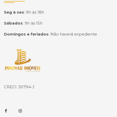
Seg à sex
:
9h às 18h
Sábados
:
9h às 15h
Domingos e feriados
:
Não haverá expediente
Página inicial
CRECI: 30794-J
Facebook
Instagram