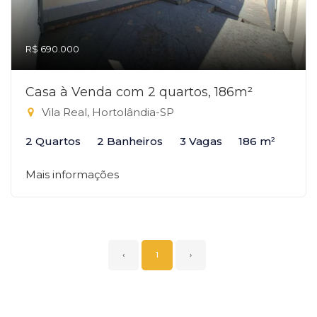
R$ 690.000
Casa à Venda com 2 quartos, 186m²
Vila Real, Hortolândia-SP
2 Quartos
2 Banheiros
3 Vagas
186 m²
Mais informações
‹
1
›