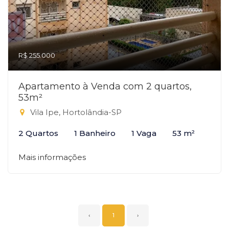
R$ 255.000
Apartamento à Venda com 2 quartos,
53m²
Vila Ipe, Hortolândia-SP
2 Quartos
1 Banheiro
1 Vaga
53 m²
Mais informações
‹
1
›