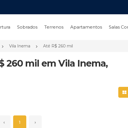
rtura
Sobrados
Terrenos
Apartamentos
Salas Co
Vila Inema
Até R$ 260 mil
$ 260 mil em Vila Inema,
Mo
‹
1
›