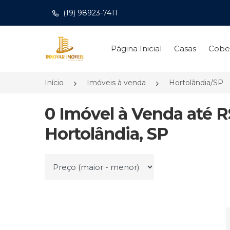
(19) 98923-7411
Página inicial
Página Inicial
Casas
Cobe
Início
Imóveis à venda
Hortolândia/SP
0 Imóvel à Venda até R
Hortolândia, SP
Ordenar por