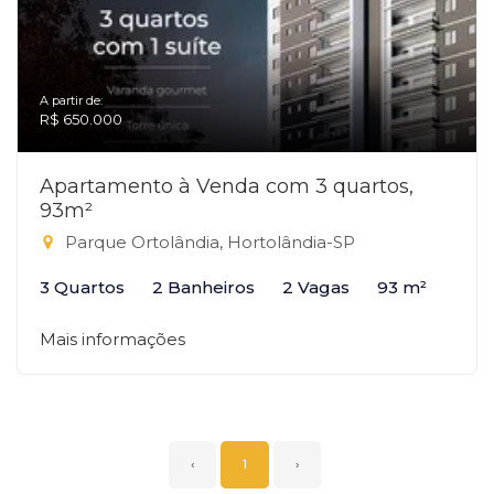
A partir de:
R$ 650.000
Apartamento à Venda com 3 quartos,
93m²
Parque Ortolândia, Hortolândia-SP
3 Quartos
2 Banheiros
2 Vagas
93 m²
Mais informações
‹
1
›