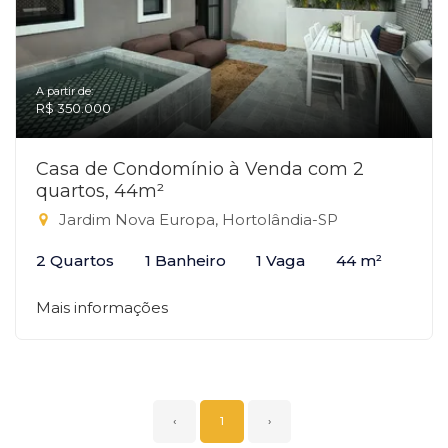
A partir de:
R$ 350.000
Casa de Condomínio à Venda com 2
quartos, 44m²
Jardim Nova Europa, Hortolândia-SP
2 Quartos
1 Banheiro
1 Vaga
44 m²
Mais informações
‹
1
›