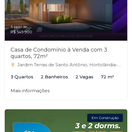
A partir de:
R$ 549.900
Casa de Condomínio à Venda com 3
quartos, 72m²
Jardim Terras de Santo Antônio, Hortolândia-SP
3 Quartos
2 Banheiros
2 Vagas
72 m²
Mais informações
Em Construção