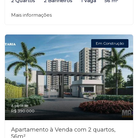
2 Quartos
2 Banheiros
1 Vaga
56 m²
Mais informações
Em Construção
A partir de:
R$ 390.000
Apartamento à Venda com 2 quartos,
56m²