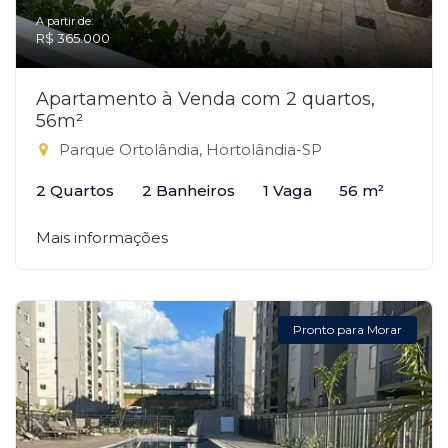
A partir de:
R$ 365.000
Apartamento à Venda com 2 quartos,
56m²
Parque Ortolândia, Hortolândia-SP
2 Quartos
2 Banheiros
1 Vaga
56 m²
Mais informações
Pronto para Morar