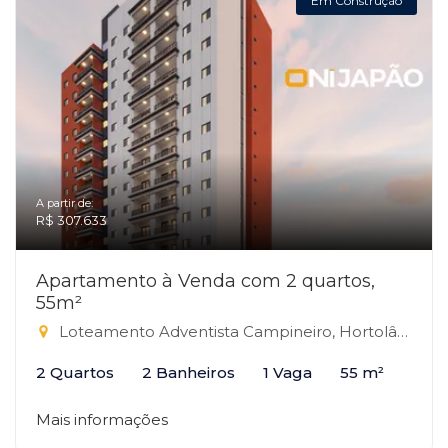
Em Construção
A partir de:
R$ 307.633
Apartamento à Venda com 2 quartos,
55m²
Loteamento Adventista Campineiro, Hortolândia-SP
2 Quartos
2 Banheiros
1 Vaga
55 m²
Mais informações