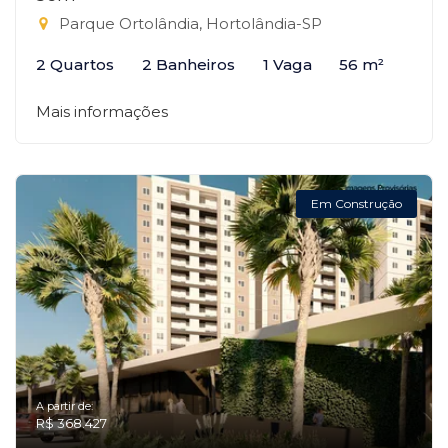
Parque Ortolândia, Hortolândia-SP
2 Quartos
2 Banheiros
1 Vaga
56 m²
Mais informações
Em Construção
A partir de:
R$ 368.427