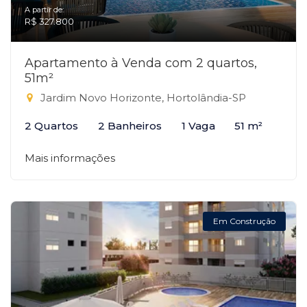
A partir de:
R$ 327.800
Apartamento à Venda com 2 quartos,
51m²
Jardim Novo Horizonte, Hortolândia-SP
2 Quartos
2 Banheiros
1 Vaga
51 m²
Mais informações
Em Construção