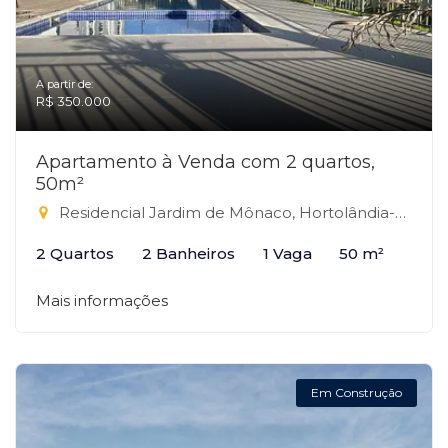
A partir de:
R$ 350.000
Apartamento à Venda com 2 quartos,
50m²
Residencial Jardim de Mônaco, Hortolândia-SP
2 Quartos
2 Banheiros
1 Vaga
50 m²
Mais informações
Em Construção