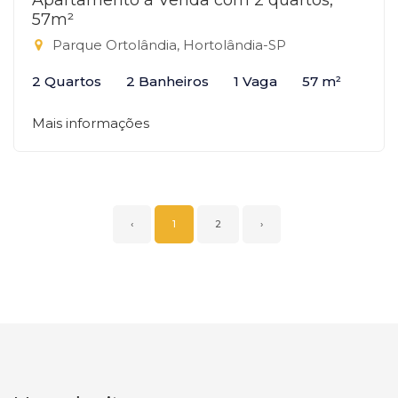
Apartamento à Venda com 2 quartos,
57m²
Parque Ortolândia, Hortolândia-SP
2 Quartos
2 Banheiros
1 Vaga
57 m²
Mais informações
‹
1
2
›