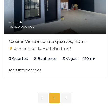
A partir de:
R$ 620.000.000
Casa à Venda com 3 quartos, 110m²
Jardim Flórida, Hortolândia-SP
3 Quartos
2 Banheiros
3 Vagas
110 m²
Mais informações
‹
1
›