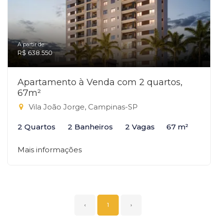
A partir de:
R$ 638.550
Apartamento à Venda com 2 quartos,
67m²
Vila João Jorge, Campinas-SP
2 Quartos
2 Banheiros
2 Vagas
67 m²
Mais informações
‹
1
›