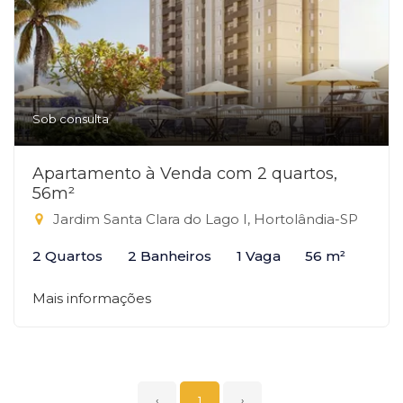
Sob consulta
Apartamento à Venda com 2 quartos,
56m²
Jardim Santa Clara do Lago I, Hortolândia-SP
2 Quartos
2 Banheiros
1 Vaga
56 m²
Mais informações
‹
1
›