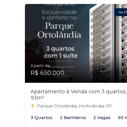
Na P
A partir de:
R$ 650.000
Apartamento à Venda com 3 quartos,
93m²
Parque Ortolândia, Hortolândia-SP
3 Quartos
2 Banheiros
2 Vagas
93 