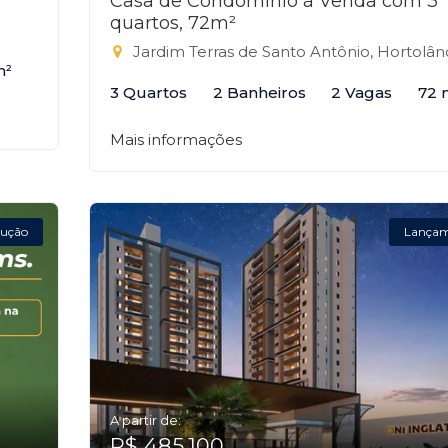
Casa de Condomínio à Venda com 3
quartos, 72m²
Jardim Terras de Santo Antônio, Hortolândi
m²
3 Quartos
2 Banheiros
2 Vagas
72 
Mais informações
ução
Lança
A partir de:
R$ 485.100