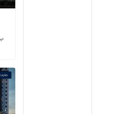
,
m²
rução