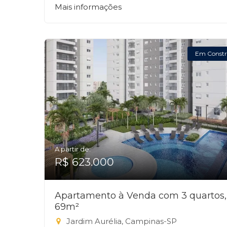
Mais informações
Em Constr
A partir de:
R$ 623.000
Apartamento à Venda com 3 quartos,
69m²
Jardim Aurélia, Campinas-SP