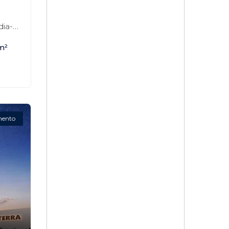
a-SP
m²
mento