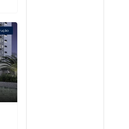
rução
,