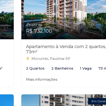
A partir de:
R$ 732.100
Apartamento à Venda com 2 quartos
73m²
Morumbi, Paulínia-SP
m²
2 Quartos
2 Banheiros
1 Vaga
73 
Mais informações
Em Const