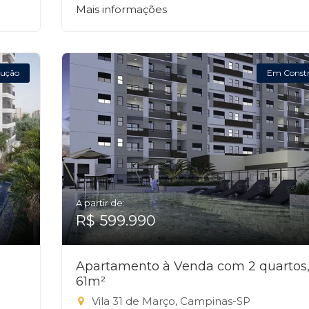
Mais informações
ução
Em Const
A partir de:
R$ 599.990
Apartamento à Venda com 2 quartos
61m²
Vila 31 de Março, Campinas-SP