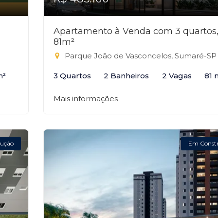
Apartamento à Venda com 3 quartos
81m²
Parque João de Vasconcelos, Sumaré-SP
m²
3 Quartos
2 Banheiros
2 Vagas
81 
Mais informações
ução
Em Const