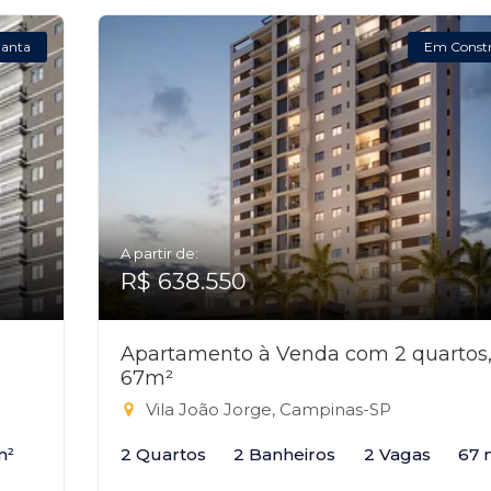
lanta
Em Const
A partir de:
R$ 638.550
Apartamento à Venda com 2 quartos
67m²
Vila João Jorge, Campinas-SP
m²
2 Quartos
2 Banheiros
2 Vagas
67 