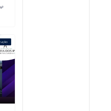
m²
rução