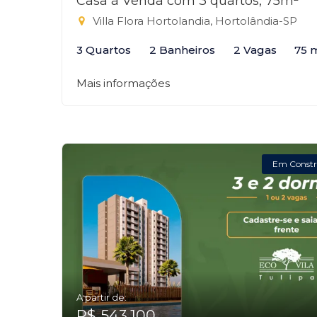
Casa à Venda com 3 quartos, 75m²
Villa Flora Hortolandia, Hortolândia-SP
3 Quartos
2 Banheiros
2 Vagas
75 
Mais informações
Em Constr
A partir de:
R$ 543.100