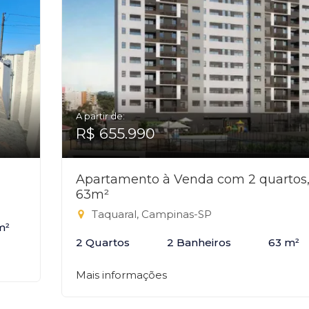
A partir de:
R$ 655.990
Apartamento à Venda com 2 quartos
63m²
Taquaral, Campinas-SP
m²
2 Quartos
2 Banheiros
63 m²
Mais informações