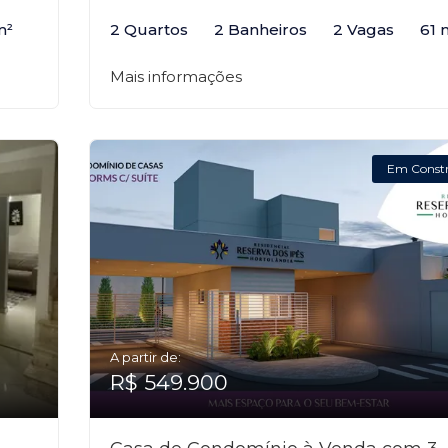
m²
2 Quartos
2 Banheiros
2 Vagas
61 
Mais informações
Em Const
A partir de:
R$ 549.900