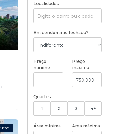
Localidades
Em condomínio fechado?
,
Preço
Preço
mínimo
máximo
m²
Quartos
1
2
3
4+
Área mínima
Área máxima
rução