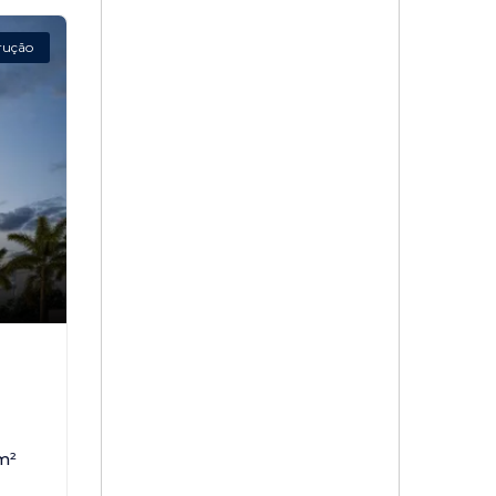
rução
,
m²