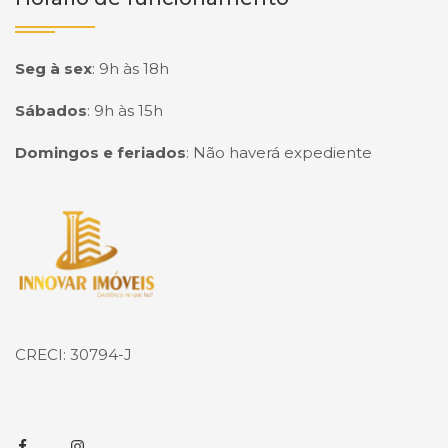
Seg à sex
:
9h às 18h
Sábados
:
9h às 15h
Domingos e feriados
:
Não haverá expediente
Página inicial
CRECI: 30794-J
Facebook
Instagram