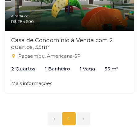
A partir de:
R$ 284.500
Casa de Condomínio à Venda com 2
quartos, 55m²
Pacaembu, Americana-SP
2 Quartos
1 Banheiro
1 Vaga
55 m²
Mais informações
‹
1
›