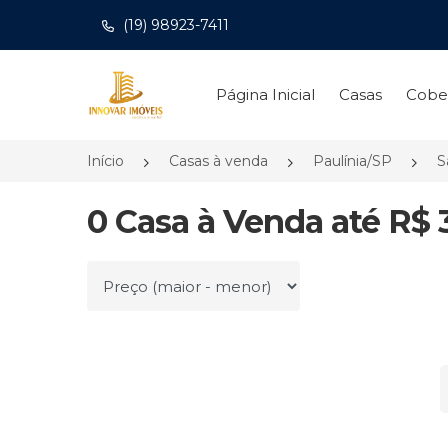
(19) 98923-7411
Página inicial
Página Inicial
Casas
Cobe
Início
Casas à venda
Paulínia/SP
S
0 Casa à Venda até R$ 3
Ordenar por