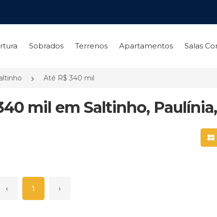
rtura
Sobrados
Terrenos
Apartamentos
Salas Co
altinho
Até R$ 340 mil
40 mil em Saltinho, Paulínia
Mo
‹
1
›