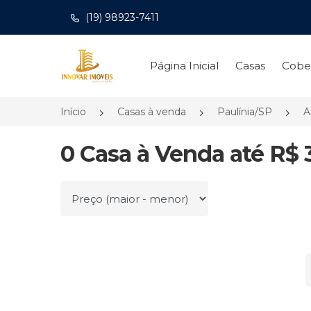
(19) 98923-7411
Página inicial
Página Inicial
Casas
Cobe
Início
Casas à venda
Paulínia/SP
A
0 Casa à Venda até R$ 
Ordenar por