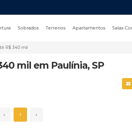
rtura
Sobrados
Terrenos
Apartamentos
Salas Co
té R$ 340 mil
340 mil em Paulínia, SP
Mo
‹
1
›