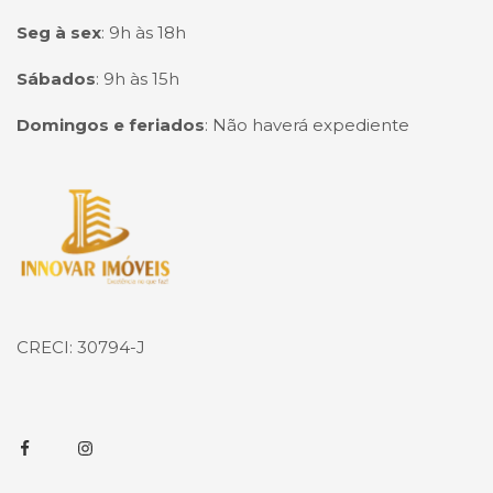
Seg à sex
:
9h às 18h
Sábados
:
9h às 15h
Domingos e feriados
:
Não haverá expediente
Página inicial
CRECI: 30794-J
Facebook
Instagram