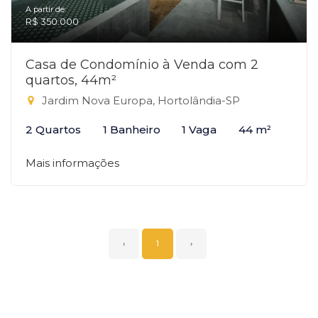
A partir de:
R$ 350.000
Casa de Condomínio à Venda com 2
quartos, 44m²
Jardim Nova Europa, Hortolândia-SP
2 Quartos
1 Banheiro
1 Vaga
44 m²
Mais informações
‹
1
›