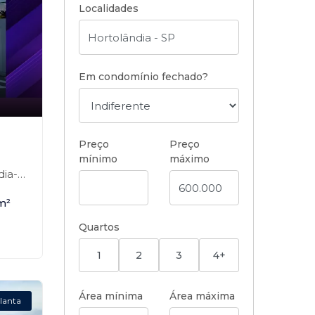
Localidades
Em condomínio fechado?
Preço
Preço
mínimo
máximo
a-SP
m²
Quartos
1
2
3
4+
Área mínima
Área máxima
lanta