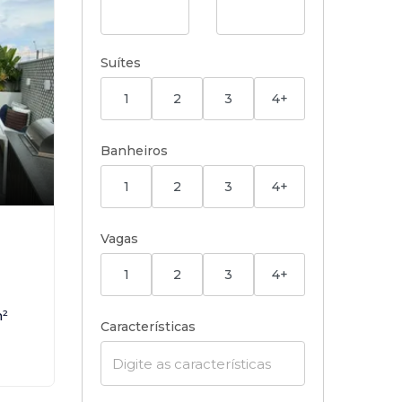
Suítes
1
2
3
4+
Banheiros
1
2
3
4+
Vagas
1
2
3
4+
²
Características