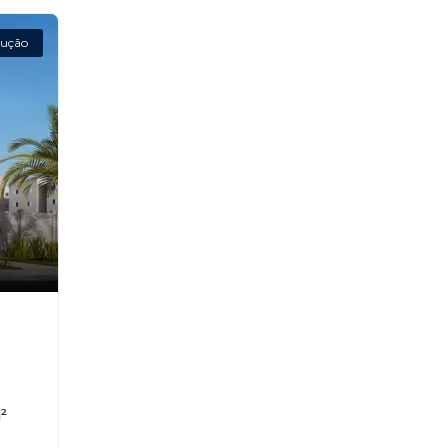
ução
²