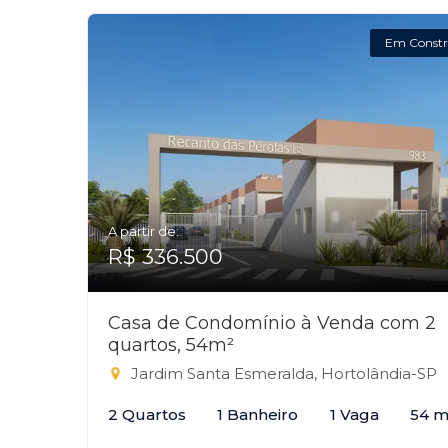
Em Constr
A partir de:
R$ 336.500
Casa de Condomínio à Venda com 2
quartos, 54m²
Jardim Santa Esmeralda, Hortolândia-SP
2 Quartos
1 Banheiro
1 Vaga
54 m