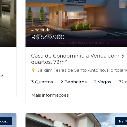
A partir de:
R$ 549.900
Casa de Condomínio à Venda com 3
quartos, 72m²
Jardim Terras de Santo Antônio, Hortolândi
m²
3 Quartos
2 Banheiros
2 Vagas
72 
Mais informações
ução
Na P