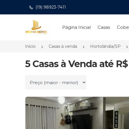
(19) 98923-7411
Página inicial
Página Inicial
Casas
Cobe
Início
Casas à venda
Hortolândia/SP
5 Casas à Venda até R$
Ordenar por