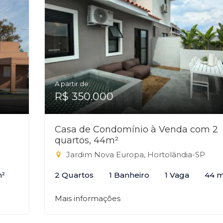
A partir de:
R$ 350.000
Casa de Condomínio à Venda com 2
quartos, 44m²
Jardim Nova Europa, Hortolândia-SP
m²
2 Quartos
1 Banheiro
1 Vaga
44 m
Mais informações