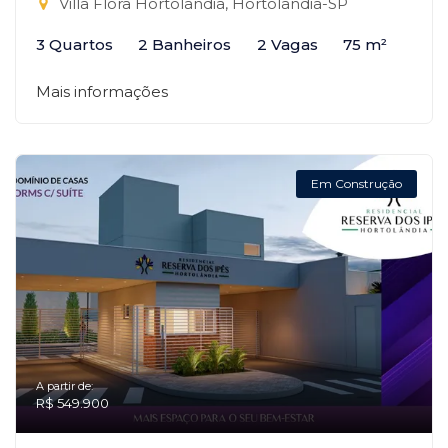
Villa Flora Hortolandia, Hortolândia-SP
3 Quartos
2 Banheiros
2 Vagas
75 m²
Mais informações
Em Construção
A partir de:
R$ 549.900