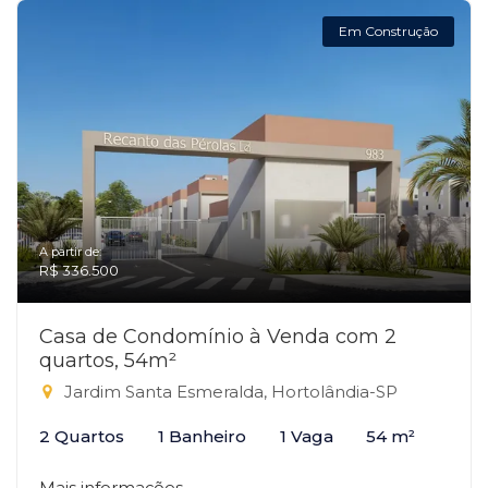
Em Construção
A partir de:
R$ 336.500
Casa de Condomínio à Venda com 2
quartos, 54m²
Jardim Santa Esmeralda, Hortolândia-SP
2 Quartos
1 Banheiro
1 Vaga
54 m²
Mais informações