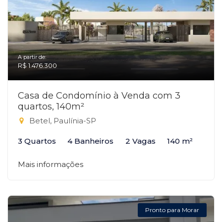
A partir de:
R$ 1.476.300
Casa de Condomínio à Venda com 3
quartos, 140m²
Betel, Paulínia-SP
3 Quartos
4 Banheiros
2 Vagas
140 m²
Mais informações
Pronto para Morar