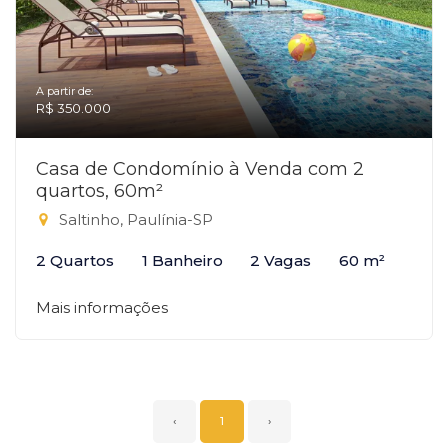
A partir de:
R$ 350.000
Casa de Condomínio à Venda com 2
quartos, 60m²
Saltinho, Paulínia-SP
2 Quartos
1 Banheiro
2 Vagas
60 m²
Mais informações
‹
1
›