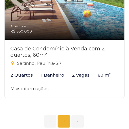
A partir de:
R$ 350.000
Casa de Condomínio à Venda com 2
quartos, 60m²
Saltinho, Paulínia-SP
2 Quartos
1 Banheiro
2 Vagas
60 m²
Mais informações
‹
1
›