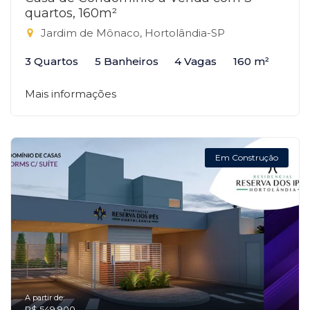
quartos, 160m²
Jardim de Mônaco, Hortolândia-SP
3 Quartos
5 Banheiros
4 Vagas
160 m²
Mais informações
Em Construção
A partir de:
R$ 549.900