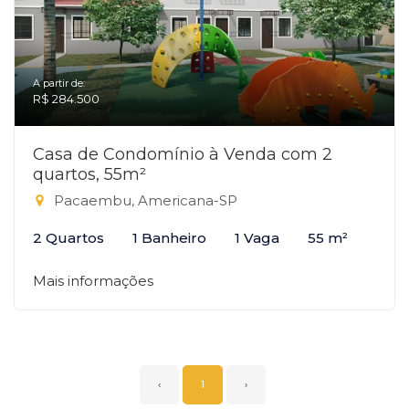
A partir de:
R$ 284.500
Casa de Condomínio à Venda com 2
quartos, 55m²
Pacaembu, Americana-SP
2 Quartos
1 Banheiro
1 Vaga
55 m²
Mais informações
‹
1
›