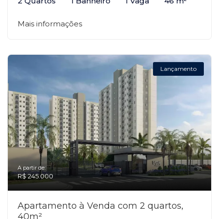
2 Quartos
1 Banheiro
1 Vaga
46 m²
Mais informações
Lançamento
A partir de:
R$ 245.000
Apartamento à Venda com 2 quartos,
40m²